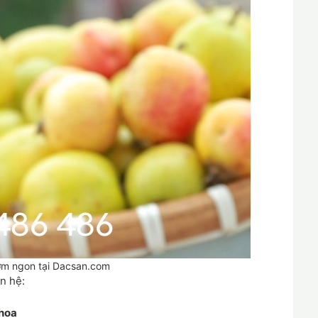
ơm ngon tại Dacsan.com
ên hệ:
 hoa