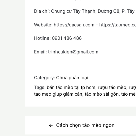
Địa chỉ: Chung cư Tây Thạnh, Đường C8, P. Tây
Website: https://dacsan.com – https://taomeo.
Hotline: 0901 486 486
Email: trinhcukien@gmail.com
Category:
Chưa phân loại
Tags:
bán táo mèo tại tp hcm
,
rượu táo mèo
,
rượ
táo mèo giúp giảm cân
,
táo mèo sài gòn
,
táo mè
Điều
Cách chọn táo mèo ngon
hướng