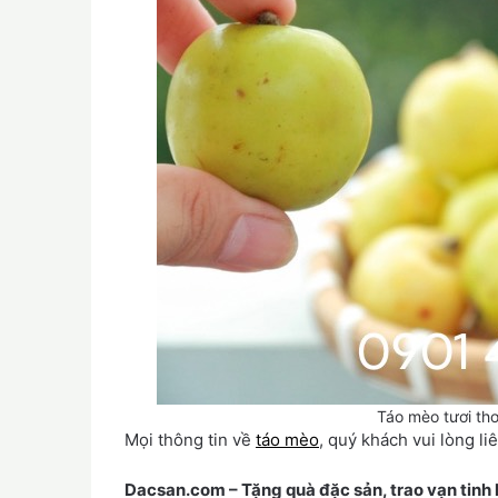
Táo mèo tươi th
Mọi thông tin về
táo mèo
, quý khách vui lòng li
Dacsan.com – Tặng quà đặc sản, trao vạn tinh