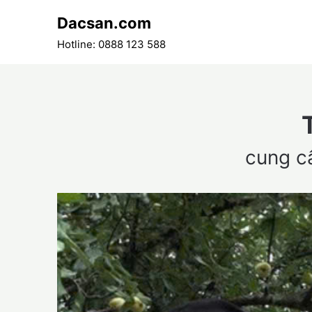
Skip
Dacsan.com
to
content
Hotline: 0888 123 588
cung c