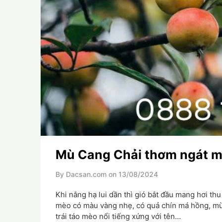
Mù Cang Chải thơm ngát m
By Dacsan.com on
13/08/2024
Khi nắng hạ lui dần thì gió bắt đầu mang hơi thu
mèo có màu vàng nhẹ, có quả chín má hồng, mùi
trái táo mèo nổi tiếng xứng với tên…