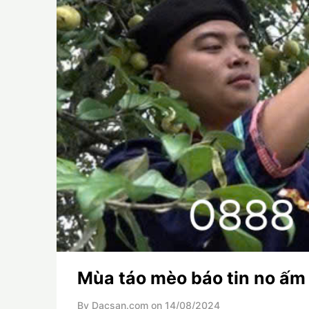
Mùa táo mèo báo tin no ấm 
By Dacsan.com on
14/08/2024