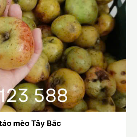
 táo mèo Tây Bắc